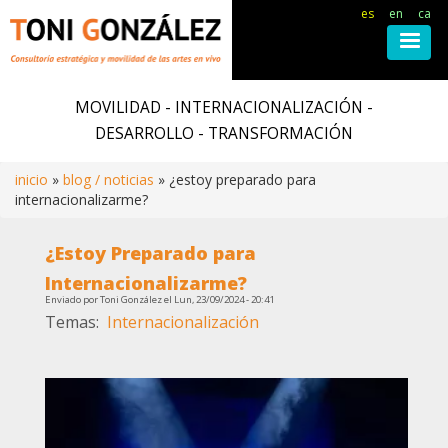
es
en
ca
Pasar
al
MOVILIDAD - INTERNACIONALIZACIÓN -
contenido
DESARROLLO - TRANSFORMACIÓN
principal
inicio
blog / noticias
¿estoy preparado para
internacionalizarme?
Ruta
¿Estoy Preparado para
de
Internacionalizarme?
Enviado por
Toni González
el
Lun, 23/09/2024 - 20:41
navegación
Temas
Internacionalización