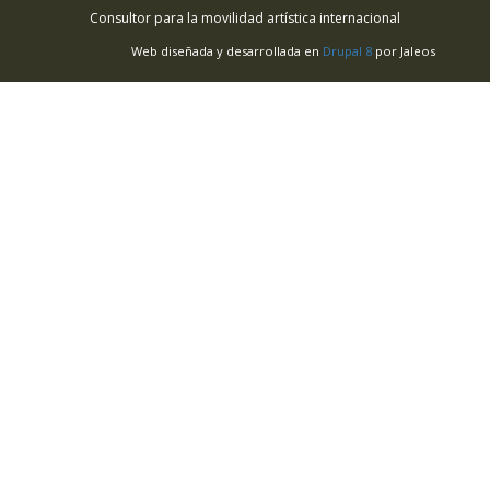
Consultor para la movilidad artística internacional
Web diseñada y desarrollada en
Drupal 8
por Jaleos