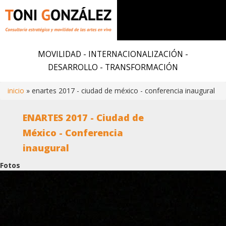
Pasar
al
MOVILIDAD - INTERNACIONALIZACIÓN -
contenido
DESARROLLO - TRANSFORMACIÓN
principal
inicio
enartes 2017 - ciudad de méxico - conferencia inaugural
Ruta
ENARTES 2017 - Ciudad de
de
México - Conferencia
inaugural
navegación
Fotos