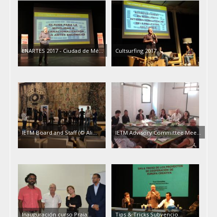
ENARTES 2017 - Ciudad de Mé...
Cultsurfing 2017
IETM Board and Staff (© Ali...
IETM Advisory Committee Mee...
Inauguración curso Praia...
Tips & Tricks Subvencio...