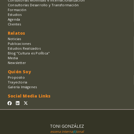
Consultorías Movilidad e Internacionalización
Consultorías Desarrollo y Transformación
Formación
Estudios
Agenda
Clientes
Relatos
Noticias
Publicaciones
Estudios Realizados
Blog "Cultura es PolÍtica"
Media
Newsletter
Quién Soy
Proposito
Trayectoria
Galería Imágenes
Social Media Links
TONI GONZÁLEZ
escena interna
(t)
ional