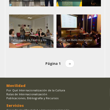
Taller Feria de Teatro y Da...
Curso en Belo Horizonte
Página 1
Siguiente
››
Paginación
página
Movilidad
Por Qué Internacionalización de la Cultura
Rutas de Internacionalización
Publicaciones, Bibliografía y Recursos
Servicios