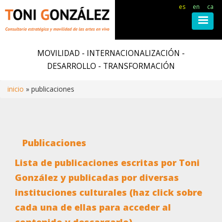
es
en
ca
Pasar
al
MOVILIDAD - INTERNACIONALIZACIÓN -
contenido
DESARROLLO - TRANSFORMACIÓN
principal
inicio
publicaciones
Ruta
de
Publicaciones
navegación
Lista de publicaciones escritas por Toni
González y publicadas por diversas
instituciones culturales (haz click sobre
cada una de ellas para acceder al