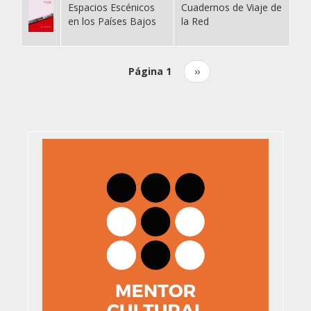
Espacios Escénicos
Cuadernos de Viaje de
en los Países Bajos
la Red
Página 1
Siguiente
››
Paginación
página