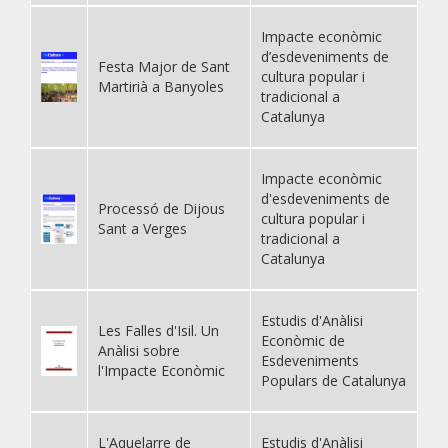
Impacte econòmic
d’esdeveniments de
Festa Major de Sant
cultura popular i
Martirià a Banyoles
tradicional a
Catalunya
Impacte econòmic
d'esdeveniments de
Processó de Dijous
cultura popular i
Sant a Verges
tradicional a
Catalunya
Estudis d'Anàlisi
Les Falles d'Isil. Un
Econòmic de
Anàlisi sobre
Esdeveniments
l'Impacte Econòmic
Populars de Catalunya
L'Aquelarre de
Estudis d'Anàlisi