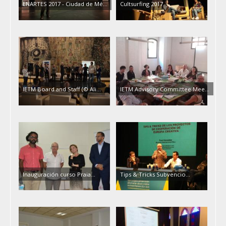
ENARTES 2017 - Ciudad de Mé...
Cultsurfing 2017
IETM Board and Staff (© Ali...
IETM Advisory Committee Mee...
Inauguración curso Praia...
Tips & Tricks Subvencio...