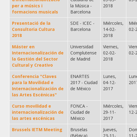
per a músics i
la Música -
2018
formacions musicals
Barcelona
Presentació de la
SDE - ICEC -
Miércoles,
Mié
Consultoria Cultura
Barcelona
14-02-
02-
2018
2018
Máster en
Universidad
Viernes,
Vier
Internacionalización de
Complutense
02-02-
02-
la Gestión del Sector
de Madrid
2018
Cultural y Creativo
Conferencia "Claves
ENARTES
Lunes,
Lun
para la Movilidad e
2017 - Ciudad
04-12-
201
Internacionalización de
de México
2017
las Artes Escénicas"
Curso movilidad e
FONCA -
Miércoles,
Vier
internacionalización de
Ciudad de
29-11-
12-
las artes escénicas
México
2017
Brussels IETM Meeting
Bruselas
Jueves,
Dom
(Bélgica)
23-11-
11-