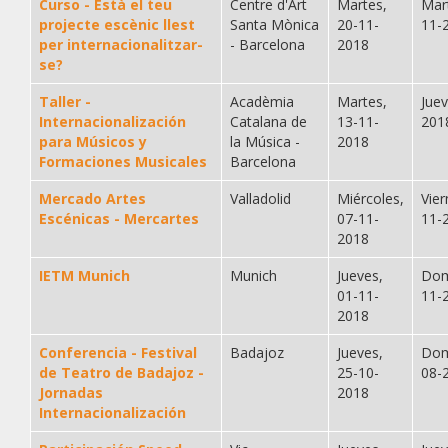
Curso - Està el teu
Centre d'Art
Martes,
Mar
projecte escènic llest
Santa Mònica
20-11-
11-
per internacionalitzar-
- Barcelona
2018
se?
Taller -
Acadèmia
Martes,
Jue
Internacionalización
Catalana de
13-11-
201
para Músicos y
la Música -
2018
Formaciones Musicales
Barcelona
Mercado Artes
Valladolid
Miércoles,
Vier
Escénicas - Mercartes
07-11-
11-
2018
IETM Munich
Munich
Jueves,
Dom
01-11-
11-
2018
Conferencia - Festival
Badajoz
Jueves,
Dom
de Teatro de Badajoz -
25-10-
08-
Jornadas
2018
Internacionalización