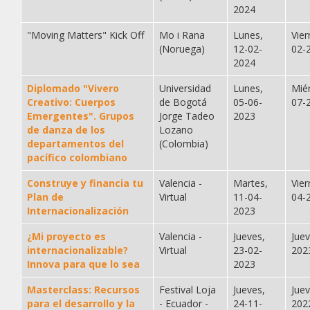
2024
"Moving Matters" Kick Off
Mo i Rana
Lunes,
Vier
(Noruega)
12-02-
02-
2024
Diplomado "Vivero
Universidad
Lunes,
Mié
Creativo: Cuerpos
de Bogotá
05-06-
07-
Emergentes". Grupos
Jorge Tadeo
2023
de danza de los
Lozano
departamentos del
(Colombia)
pacífico colombiano
Construye y financia tu
Valencia -
Martes,
Vier
Plan de
Virtual
11-04-
04-
Internacionalización
2023
¿Mi proyecto es
Valencia -
Jueves,
Jue
internacionalizable?
Virtual
23-02-
202
Innova para que lo sea
2023
Masterclass: Recursos
Festival Loja
Jueves,
Jue
para el desarrollo y la
- Ecuador -
24-11-
202