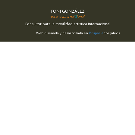
TONI GONZÁLEZ
escena interna
(t)
ional
Consultor para la movilidad artística internacional
Web diseñada y desarrollada en
Drupal 8
por Jaleos