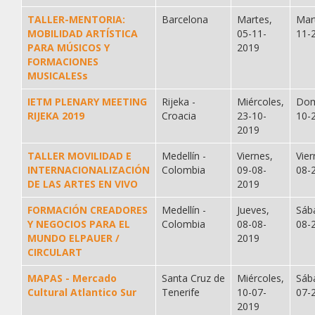
TALLER-MENTORIA:
Barcelona
Martes,
Mar
MOBILIDAD ARTÍSTICA
05-11-
11-
PARA MÚSICOS Y
2019
FORMACIONES
MUSICALESs
IETM PLENARY MEETING
Rijeka -
Miércoles,
Dom
RIJEKA 2019
Croacia
23-10-
10-
2019
TALLER MOVILIDAD E
Medellín -
Viernes,
Vier
INTERNACIONALIZACIÓN
Colombia
09-08-
08-
DE LAS ARTES EN VIVO
2019
FORMACIÓN CREADORES
Medellín -
Jueves,
Sáb
Y NEGOCIOS PARA EL
Colombia
08-08-
08-
MUNDO ELPAUER /
2019
CIRCULART
MAPAS - Mercado
Santa Cruz de
Miércoles,
Sáb
Cultural Atlantico Sur
Tenerife
10-07-
07-
2019