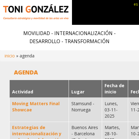
es
Pasar
al
MOVILIDAD - INTERNACIONALIZACIÓN -
contenido
DESARROLLO - TRANSFORMACIÓN
principal
inicio
agenda
Ruta
AGENDA
de
Fecha de
Actividad
Lugar
inicio
Fec
navegación
Moving Matters Final
Stamsund -
Lunes,
Vier
Showcae
Norruega
03-11-
11-
2025
Estrategias de
Buenos Aires
Martes,
Mar
internacionalización y
- Barcelona
28-10-
10-