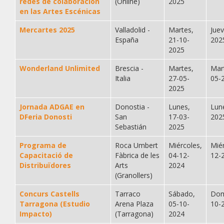
redes de colaboración
(Online)
2025
en las Artes Escénicas
Mercartes 2025
Valladolid -
Martes,
Jue
España
21-10-
202
2025
Wonderland Unlimited
Brescia -
Martes,
Mar
Italia
27-05-
05-
2025
Jornada ADGAE en
Donostia -
Lunes,
Lun
DFeria Donosti
San
17-03-
202
Sebastián
2025
Programa de
Roca Umbert
Miércoles,
Mié
Capacitació de
Fàbrica de les
04-12-
12-
Distribuïdores
Arts
2024
(Granollers)
Concurs Castells
Tarraco
Sábado,
Dom
Tarragona (Estudio
Arena Plaza
05-10-
10-
Impacto)
(Tarragona)
2024