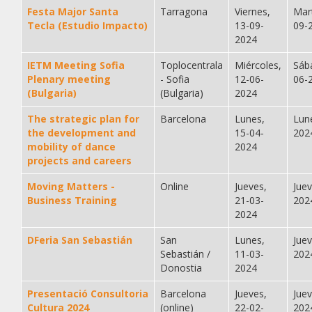
Festa Major Santa
Tarragona
Viernes,
Mar
Tecla (Estudio Impacto)
13-09-
09-
2024
IETM Meeting Sofia
Toplocentrala
Miércoles,
Sáb
Plenary meeting
- Sofia
12-06-
06-
(Bulgaria)
(Bulgaria)
2024
The strategic plan for
Barcelona
Lunes,
Lun
the development and
15-04-
202
mobility of dance
2024
projects and careers
Moving Matters -
Online
Jueves,
Jue
Business Training
21-03-
202
2024
DFeria San Sebastián
San
Lunes,
Jue
Sebastián /
11-03-
202
Donostia
2024
Presentació Consultoria
Barcelona
Jueves,
Jue
Cultura 2024
(online)
22-02-
202