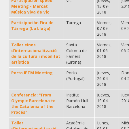
Participación Speed
Vic
Jueves,
Jue
Meeting - Mercat
13-09-
201
Música Viva de Vic
2018
Participación Fira de
Tàrrega
Viernes,
Vier
Tàrrega (La Llotja)
07-09-
09-
2018
Taller eines
Santa
Viernes,
Vier
d'internacionalització
Coloma de
01-06-
06-
de la cultura i mobilitat
Farners
2018
artística
(Girona)
Porto IETM Meeting
Porto
Jueves,
Dom
(Portugal)
26-04-
04-
2018
Conferencia: "From
Institut
Jueves,
Jue
Olympic Barcelona to
Ramón Llull -
19-04-
201
the Catalonia of the
Barcelona
2018
Procés"
Taller
Acadèmia
Lunes,
Mié
d’internacionalització
Catalana de
05-03-
03-