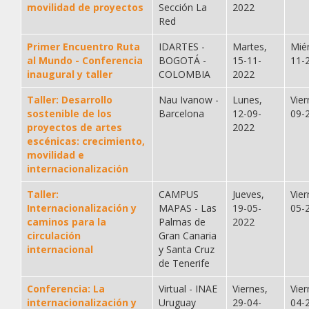
movilidad de proyectos
Sección La
2022
Red
Primer Encuentro Ruta
IDARTES -
Martes,
Mié
al Mundo - Conferencia
BOGOTÁ -
15-11-
11-
inaugural y taller
COLOMBIA
2022
Taller: Desarrollo
Nau Ivanow -
Lunes,
Vier
sostenible de los
Barcelona
12-09-
09-
proyectos de artes
2022
escénicas: crecimiento,
movilidad e
internacionalización
Taller:
CAMPUS
Jueves,
Vier
Internacionalización y
MAPAS - Las
19-05-
05-
caminos para la
Palmas de
2022
circulación
Gran Canaria
internacional
y Santa Cruz
de Tenerife
Conferencia: La
Virtual - INAE
Viernes,
Vier
internacionalización y
Uruguay
29-04-
04-