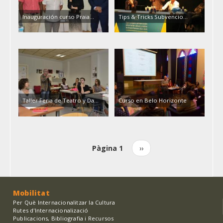
Inauguración curso Praia…
Tips & Tricks Subvencio…
Taller Feria de Teatro y Da…
Curso en Belo Horizonte
Pàgina 1
Pàgina
››
Paginació
següent
Mobilitat
Per Què Internacionalitzar la Cultura
Rutes d'Internacionalizació
Publicacions, Bibliografia i Recursos