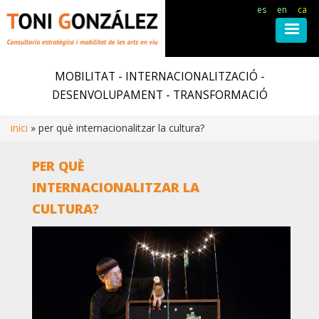
es
en
ca
Vés
al
MOBILITAT - INTERNACIONALITZACIÓ -
contingut
DESENVOLUPAMENT - TRANSFORMACIÓ
inici
per què internacionalitzar la cultura?
Fil
PER QUÈ
d'ariadna
INTERNACIONALITZAR LA
CULTURA?