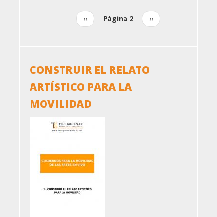
Pàgina
‹‹
Pàgina 2
Pàgina
››
Paginació
anterior
següent
CONSTRUIR EL RELATO
ARTÍSTICO PARA LA
MOVILIDAD