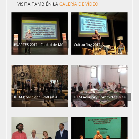
VISITA TAMBIÉN LA
GALERÍA DE VÍDEO
ENARTES 2017 - Ciudad de Mé…
Cultsurfing 2017
IETM Board and Staff (© Ali…
IETM Advisory Committee Mee…