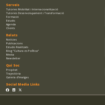
Serveis
Tutories Mobilitat i Internacionalització
Tutories Desenvolupament i Transformació
Formació
Estudis
Agenda
Clients
Relats
Notícies
Publicacions
Estudis Realitzats
Blog "Cultura es PolÍtica"
Media
Newsletter
Qui Soc
Propòsit
Trajectòria
Galería d'Imatges
Social Media Links