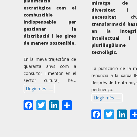
planificació
miratge de 
estratègica com el
diversitat i 
combustible
necessitat d'
indispensable per
transformació bas
gestionar la
en la integri
distribució i les gires
intel·lectual i
de manera sostenible.
plurilingüisme
tecnològic.
En la meva trajectòria de
quaranta anys com a
La publicació de la 
consultor i mentor en el
renúncia a la xarxa 
sector cultural, he…
després de trenta any
Llegir més ......
pertinença…
Llegir més ......
Facebook
Twitter
LinkedIn
Share
Facebo
Twit
Li