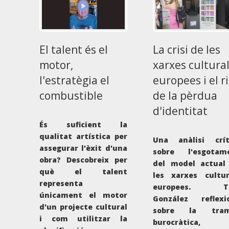
La crisi de les
El talent és el
xarxes cultura
motor,
europees i el r
l'estratègia el
de la pèrdua
combustible
d'identitat
És suficient la
qualitat artística per
Una anàlisi crít
assegurar l'èxit d'una
sobre l'esgotam
obra? Descobreix per
del model actual
què el talent
les xarxes cultur
representa
europees. To
únicament el motor
González reflexi
d'un projecte cultural
sobre la tram
i com utilitzar la
burocràtica, 