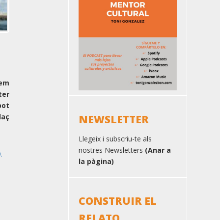
em
ter
pot
aç
NEWSLETTER
Llegeix i subscriu-te als
nostres Newsletters
(Anar a
.
la pàgina)
CONSTRUIR EL
RELATO