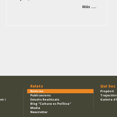
Más .....
Relats
Qui Soc
Notícies
Propòsit
Publicacions
Trajectòr
nt i
Estudis Realitzats
Galería d
Blog "Cultura es PolÍtica"
Media
Newsletter