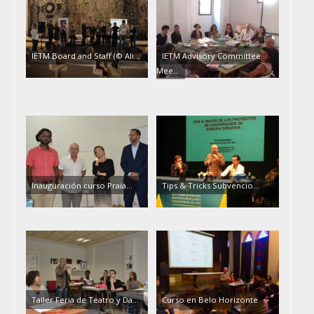
IETM Board and Staff (© Ali…
IETM Advisory Committee
Mee…
Inauguración curso Praia…
Tips & Tricks Subvencio…
Taller Feria de Teatro y Da…
Curso en Belo Horizonte