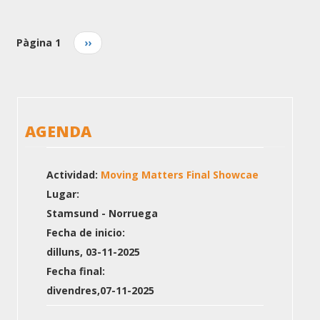
Pàgina 1
Pàgina
››
següent
AGENDA
Actividad:
Moving Matters Final Showcae
Lugar:
Stamsund - Norruega
Fecha de inicio:
dilluns, 03-11-2025
Fecha final:
divendres,07-11-2025