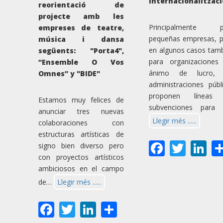
internacionalitzaci
reorientació de
projecte amb les
Principalmente p
empreses de teatre,
pequeñas empresas, 
música i dansa
en algunos casos tam
següents: "Porta4",
para organizaciones
“Ensemble O Vos
ánimo de lucro, 
Omnes” y "BIDE"
administraciones públ
proponen líneas
Estamos muy felices de
subvenciones para 
anunciar tres nuevas
Llegir més ......
colaboraciones con
estructuras artísticas de
Facebo
Twit
Li
signo bien diverso pero
con proyectos artísticos
ambiciosos en el campo
de…
Llegir més ......
Facebook
Twitter
LinkedIn
Share