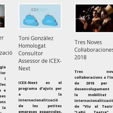
er
Toni Gonzàlez
Tres Noves
Homologat
Col·laboracione
zació
Consultor
2018
Assessor de ICEX-
gia
Next
Tres nov
ior
col·laboracions a l'in
 i
ICEX-Next es el
de 2018 per 
les
programa d'ajuts per
desenvolupament 
a a
a la
la mobilitat
ses
internacionalització
internacionalitzaci
ons
de les petites
de “Viu el Teatr
la
empreses espanyoles.
“LaBú Teatre”