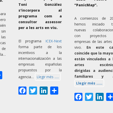
ó.
Toni Gonzàlez
“PanicMap”.
s'incorpora al
ara
programa com a
A comienzos de 2
pero
consultor assessor
hemos iniciado t
bién
per a les arts en viu.
nuevas colaboracio
 sin
con proyectos
las
El programa
ICEX-Next
empresas de las artes
icas
forma parte de los
vivo.
En este ca
 de
incentivos a la
coincide que la mayo
la…
internacionalización a las
están vinculados a 
empresas españolas
artes escénic
propuestos por la
dirigidas a audienc
ok
ter
nkedIn
Share
familiares y 
agencia…
Llegir més ......
Llegir més ......
Facebook
Twitter
LinkedIn
Share
Facebo
Twit
Li