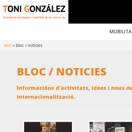
Vés
al
MOBILITA
contingut
inici
bloc / noticies
Fil
BLOC / NOTICIES
d'ariadna
Informacións d'activitats, idees i nous d
internacionalització.