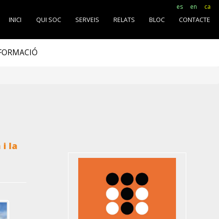
es
en
ca
INICI
QUI SOC
SERVEIS
RELATS
BLOC
CONTACTE
SFORMACIÓ
i la