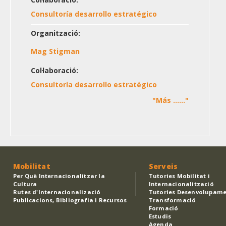
Consultoría desarrollo estratégico
Organització:
Mag Stigman
Col·laboració:
Consultoría desarrollo estratégico
"Más ......"
Mobilitat
Serveis
Per Què Internacionalitzar la
Tutories Mobilitat i
Cultura
Internacionalització
Rutes d'Internacionalizació
Tutories Desenvolupame
Publicacions, Bibliografia i Recursos
Transformació
Formació
Estudis
Agenda