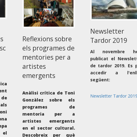
Newsletter
ls
Reflexions sobre
Tardor 2019
isc
els programes de
Al novembre h
mentories per a
publicat el Newslet
artistes
de tardor 2019. Es 
accedir a l'enll
emergents
següent:
ica
ent
Anàlisi crítica de Toni
Newsletter Tardor 2019
 de
Gonzàlez sobre els
als
programes de
ni
mentoria per a
ona
artistes emergents
pa
en el sector cultural.
el
Descobreix per què