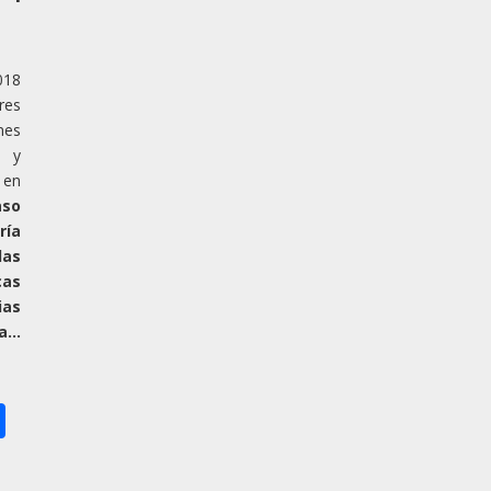
018
res
nes
 y
 en
so
ría
las
as
ias
a…
ok
ter
nkedIn
Share