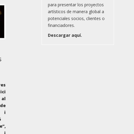
para presentar los proyectos
artísticos de manera global a
potenciales socios, clientes o
financiadores.
Descargar aquí.
s
es
ici
al
de
 i
ó
e”,
 i