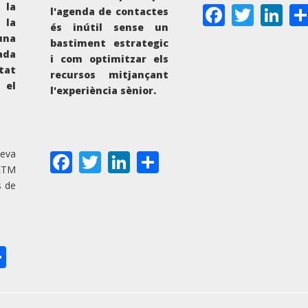
Facebo
Twitt
Li
la
l'agenda de contactes
la
és inútil sense un
una
bastiment estrategic
ada
i com optimitzar els
tat
recursos mitjançant
 el
l'experiència sènior.
Facebook
Twitter
LinkedIn
Share
meva
IETM
s de
ok
ter
nkedIn
Share