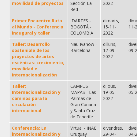
movilidad de proyectos
Sección La
2022
Red
Primer Encuentro Ruta
IDARTES -
dimarts,
dime
al Mundo - Conferencia
BOGOTÁ -
15-11-
11-
inaugural y taller
COLOMBIA
2022
Taller: Desarrollo
Nau Ivanow -
dilluns,
dive
sostenible de los
Barcelona
12-09-
09-
proyectos de artes
2022
escénicas: crecimiento,
movilidad e
internacionalización
Taller:
CAMPUS
dijous,
dive
Internacionalización y
MAPAS - Las
19-05-
05-
caminos para la
Palmas de
2022
circulación
Gran Canaria
internacional
y Santa Cruz
de Tenerife
Conferencia: La
Virtual - INAE
divendres,
dive
internacionalización y
Uruguay
29-04-
04-