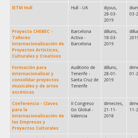
IETM Hull
Hull - UK
dijous,
diu
28-03-
03-
2019
Proyecto CHEBEC -
Barcelona
dilluns,
dill
Talleres
Activa -
18-03-
201
Internacionalización de
Barcelona
2019
Proyectos Artísticos,
Culturales y Creativos
Formación para
Auditorio de
dilluns,
dime
internacionalizar y
Tenerife -
28-01-
01-
consolidar proyectos
Santa Cruz de
2019
musicales y de artes
Tenerife
escénicas
Conferencia - Claves
II Congreso
dimecres,
dime
para la
Go Global -
21-11-
11-
Internacionalización de
Valencia
2018
las Empresas y
Proyectos Culturales