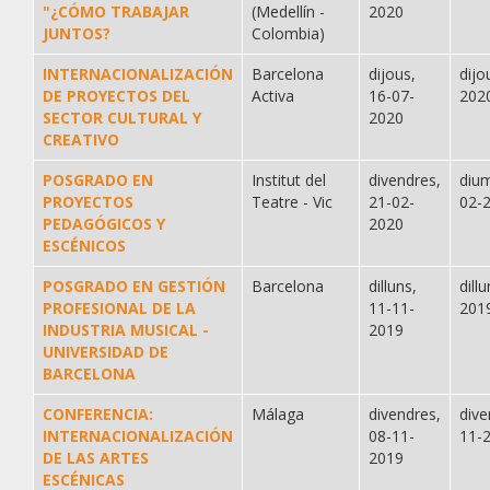
"¿CÓMO TRABAJAR
(Medellín -
2020
JUNTOS?
Colombia)
INTERNACIONALIZACIÓN
Barcelona
dijous,
dijo
DE PROYECTOS DEL
Activa
16-07-
202
SECTOR CULTURAL Y
2020
CREATIVO
POSGRADO EN
Institut del
divendres,
diu
PROYECTOS
Teatre - Vic
21-02-
02-
PEDAGÓGICOS Y
2020
ESCÉNICOS
POSGRADO EN GESTIÓN
Barcelona
dilluns,
dill
PROFESIONAL DE LA
11-11-
201
INDUSTRIA MUSICAL -
2019
UNIVERSIDAD DE
BARCELONA
CONFERENCIA:
Málaga
divendres,
dive
INTERNACIONALIZACIÓN
08-11-
11-
DE LAS ARTES
2019
ESCÉNICAS