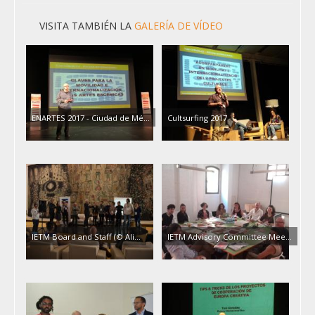
VISITA TAMBIÉN LA
GALERÍA DE VÍDEO
ENARTES 2017 - Ciudad de Mé…
Cultsurfing 2017
IETM Board and Staff (© Ali…
IETM Advisory Committee Mee…