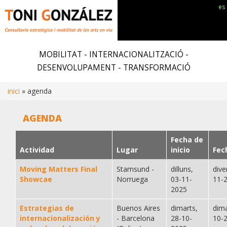
es
Vés
al
MOBILITAT - INTERNACIONALITZACIÓ -
contingut
DESENVOLUPAMENT - TRANSFORMACIÓ
inici
agenda
Fil
AGENDA
d'ariadna
Fecha de
Actividad
Lugar
inicio
Fec
Moving Matters Final
Stamsund -
dilluns,
dive
Showcae
Norruega
03-11-
11-
2025
Estrategias de
Buenos Aires
dimarts,
dima
internacionalización y
- Barcelona
28-10-
10-