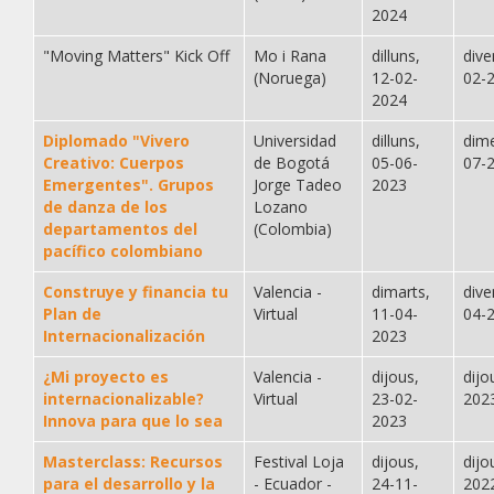
2024
"Moving Matters" Kick Off
Mo i Rana
dilluns,
dive
(Noruega)
12-02-
02-
2024
Diplomado "Vivero
Universidad
dilluns,
dime
Creativo: Cuerpos
de Bogotá
05-06-
07-
Emergentes". Grupos
Jorge Tadeo
2023
de danza de los
Lozano
departamentos del
(Colombia)
pacífico colombiano
Construye y financia tu
Valencia -
dimarts,
dive
Plan de
Virtual
11-04-
04-
Internacionalización
2023
¿Mi proyecto es
Valencia -
dijous,
dijo
internacionalizable?
Virtual
23-02-
202
Innova para que lo sea
2023
Masterclass: Recursos
Festival Loja
dijous,
dijo
para el desarrollo y la
- Ecuador -
24-11-
202