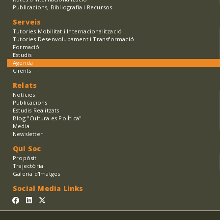
Publicacions, Bibliografia i Recursos
Serveis
Tutories Mobilitat i Internacionalització
Tutories Desenvolupament i Transformació
Formació
Estudis
Agenda
Clients
Relats
Notícies
Publicacions
Estudis Realitzats
Blog "Cultura es PolÍtica"
Media
Newsletter
Qui Soc
Propòsit
Trajectòria
Galería d'Imatges
Social Media Links