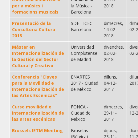
per a músics i
la Música -
2018
formacions musicals
Barcelona
Presentació de la
SDE - ICEC -
dimecres,
dime
Consultoria Cultura
Barcelona
14-02-
02-
2018
2018
Máster en
Universidad
divendres,
dive
Internacionalización de
Complutense
02-02-
02-
la Gestión del Sector
de Madrid
2018
Cultural y Creativo
Conferencia "Claves
ENARTES
dilluns,
dill
para la Movilidad e
2017 - Ciudad
04-12-
201
Internacionalización de
de México
2017
las Artes Escénicas"
Curso movilidad e
FONCA -
dimecres,
dive
internacionalización de
Ciudad de
29-11-
12-
las artes escénicas
México
2017
Brussels IETM Meeting
Bruselas
dijous,
diu
(Bélgica)
23-11-
11-