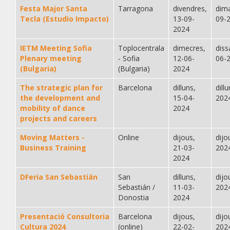
Festa Major Santa
Tarragona
divendres,
dima
Tecla (Estudio Impacto)
13-09-
09-
2024
IETM Meeting Sofia
Toplocentrala
dimecres,
diss
Plenary meeting
- Sofia
12-06-
06-
(Bulgaria)
(Bulgaria)
2024
The strategic plan for
Barcelona
dilluns,
dill
the development and
15-04-
202
mobility of dance
2024
projects and careers
Moving Matters -
Online
dijous,
dijo
Business Training
21-03-
202
2024
DFeria San Sebastián
San
dilluns,
dijo
Sebastián /
11-03-
202
Donostia
2024
Presentació Consultoria
Barcelona
dijous,
dijo
Cultura 2024
(online)
22-02-
202