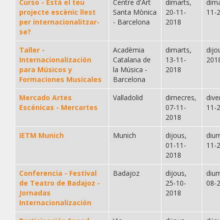
Curso - Està el teu
Centre d'Art
dimarts,
dima
projecte escènic llest
Santa Mònica
20-11-
11-
per internacionalitzar-
- Barcelona
2018
se?
Taller -
Acadèmia
dimarts,
dijo
Internacionalización
Catalana de
13-11-
201
para Músicos y
la Música -
2018
Formaciones Musicales
Barcelona
Mercado Artes
Valladolid
dimecres,
dive
Escénicas - Mercartes
07-11-
11-
2018
IETM Munich
Munich
dijous,
diu
01-11-
11-
2018
Conferencia - Festival
Badajoz
dijous,
diu
de Teatro de Badajoz -
25-10-
08-
Jornadas
2018
Internacionalización