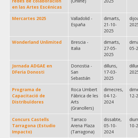
redes de colaboración
(Online)
2025
en las Artes Escénicas
Mercartes 2025
Valladolid -
dimarts,
dijo
España
21-10-
202
2025
Wonderland Unlimited
Brescia -
dimarts,
dima
Italia
27-05-
05-
2025
Jornada ADGAE en
Donostia -
dilluns,
dill
DFeria Donosti
San
17-03-
202
Sebastián
2025
Programa de
Roca Umbert
dimecres,
dime
Capacitació de
Fàbrica de les
04-12-
12-
Distribuïdores
Arts
2024
(Granollers)
Concurs Castells
Tarraco
dissabte,
diu
Tarragona (Estudio
Arena Plaza
05-10-
10-
Impacto)
(Tarragona)
2024