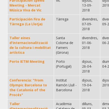
Participación Speed
Vic
dijous,
dijo
Meeting - Mercat
13-09-
201
Música Viva de Vic
2018
Participación Fira de
Tàrrega
divendres,
dive
Tàrrega (La Llotja)
07-09-
09-
2018
Taller eines
Santa
divendres,
dive
d'internacionalització
Coloma de
01-06-
06-
de la cultura i mobilitat
Farners
2018
artística
(Girona)
Porto IETM Meeting
Porto
dijous,
diu
(Portugal)
26-04-
04-
2018
Conferencia: "From
Institut
dijous,
dijo
Olympic Barcelona to
Ramón Llull -
19-04-
201
the Catalonia of the
Barcelona
2018
Procés"
Taller
Acadèmia
dilluns,
dime
d’internacionalització
Catalana de
05-03-
03-