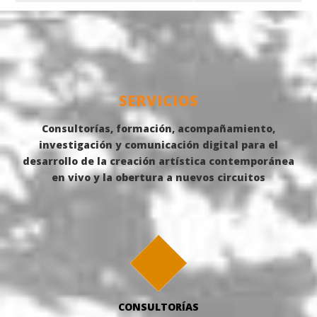
SERVICIOS
Consultorías, formación, acompañamiento,
investigación y comunicación digital para el
desarrollo de la creación artística contemporánea
en vivo y la obertura a nuevos circuitos
CONSULTORÍAS