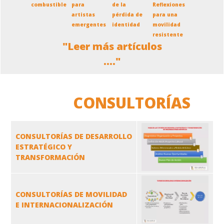
combustible
para
de la
Reflexiones
artistas
pérdida de
para una
emergentes
identidad
movilidad
resistente
"Leer más artículos
...."
CONSULTORÍAS
CONSULTORÍAS DE DESARROLLO
ESTRATÉGICO Y
TRANSFORMACIÓN
CONSULTORÍAS DE MOVILIDAD
E INTERNACIONALIZACIÓN