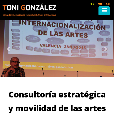
Pasar
es
en
ca
al
contenido
principal
Consultoría estratégica
y movilidad de las artes