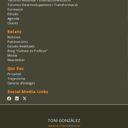
Tutories Mobilitat i Internacionalització
Tutories Desenvolupament i Transformació
Formació
Estudis
Agenda
Clients
Relats
Notícies
Publicacions
Estudis Realitzats
Blog "Cultura es PolÍtica"
Media
Newsletter
Qui Soc
Propòsit
Trajectòria
Galería d'Imatges
Social Media Links
TONI GONZÀLEZ
escena interna
(t)
ional