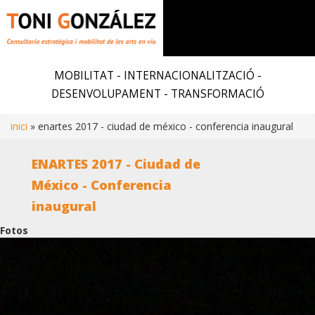
Vés
al
MOBILITAT - INTERNACIONALITZACIÓ -
contingut
DESENVOLUPAMENT - TRANSFORMACIÓ
inici
enartes 2017 - ciudad de méxico - conferencia inaugural
Fil
ENARTES 2017 - Ciudad de
d'ariadna
México - Conferencia
inaugural
Fotos