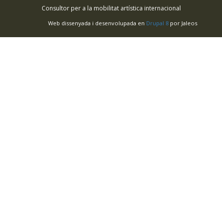
Consultor per a la mobilitat artística internacional
Web dissenyada i desenvolupada en
Drupal 8
por Jaleos