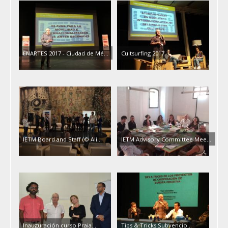
ENARTES 2017 - Ciudad de Mé…
Cultsurfing 2017
IETM Board and Staff (© Ali…
IETM Advisory Committee Mee…
Inauguración curso Praia…
Tips & Tricks Subvencio…