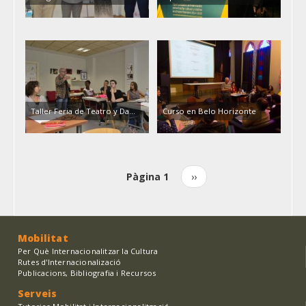
Taller Feria de Teatro y Da…
Curso en Belo Horizonte
Pàgina 1
Pàgina
››
Paginació
següent
Mobilitat
Per Què Internacionalitzar la Cultura
Rutes d'Internacionalizació
Publicacions, Bibliografia i Recursos
Serveis